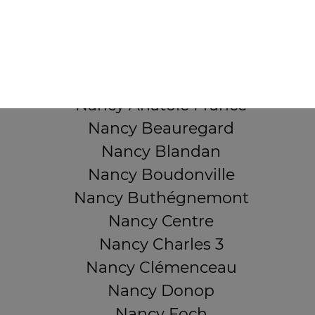
Mentions légales
QUARTIERS PROCHES
Nancy 3 Maisons
Nancy Anatole France
Nancy Beauregard
Nancy Blandan
Nancy Boudonville
Nancy Buthégnemont
Nancy Centre
Nancy Charles 3
Nancy Clémenceau
Nancy Donop
Nancy Foch