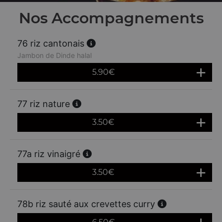
Nos Accompagnements
76 riz cantonais
Jambon de Dinde halal
5.90
€
77 riz nature
3.50
€
77a riz vinaigré
3.50
€
78b riz sauté aux crevettes curry