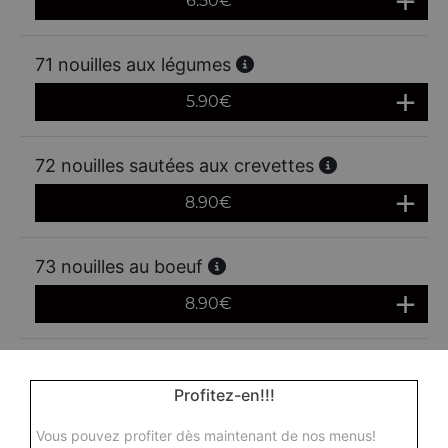
6.50
€
71 nouilles aux légumes
5.90
€
72 nouilles sautées aux crevettes
8.90
€
73 nouilles au boeuf
8.90
€
74 nouilles au poulet
Profitez-en!!!
8.90
€
Vous pouvez profiter dès maintenant de nos menus!