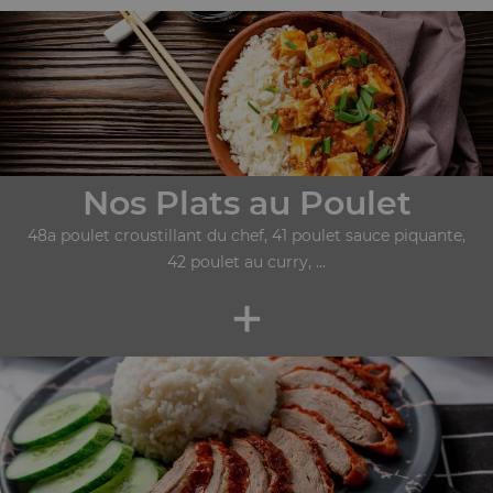
Nos Plats au Poulet
48a poulet croustillant du chef, 41 poulet sauce piquante,
42 poulet au curry, ...
+