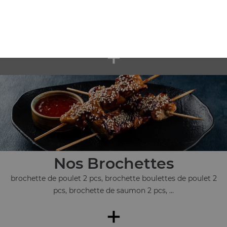
Nos Californias
c1 california saumon avocat, c2 california saumon cheese
avocat, c3 california tempura crevettes, ...
+
Nos Brochettes
brochette de poulet 2 pcs, brochette boulettes de poulet 2
pcs, brochette de saumon 2 pcs, ...
+