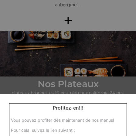
aubergine, ...
+
Nos Plateaux
plateaux brochettes 16 pcs, plateaux california 24 pcs,
plateau maki 30 pcs
Profitez-en!!!
+
Vous pouvez profiter dès maintenant de nos menus!
Pour cela, suivez le lien suivant :