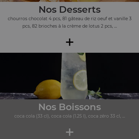
Nos Desserts
chourros chocolat 4 pcs, 81 gâteau de riz oeuf et vanille 3
pcs, 82 brioches à la crème de lotus 2 pcs, ...
+
Nos Boissons
coca cola (33 cl), coca cola (1.25 l), coca zéro 33 cl, ...
+