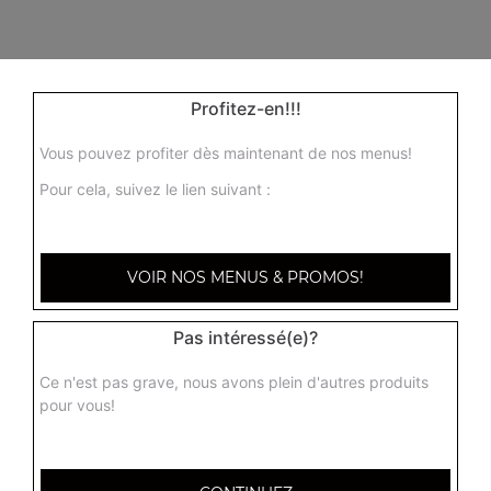
Profitez-en!!!
Vous pouvez profiter dès maintenant de nos menus!
Pour cela, suivez le lien suivant :
VOIR NOS MENUS & PROMOS!
31 Rue de la Salle
Pas intéressé(e)?
54000 NANCY
Ce n'est pas grave, nous avons plein d'autres produits
Mentions légales
pour vous!
QUARTIERS PROCHES