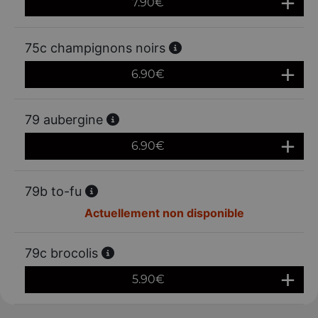
7.90
€
75c champignons noirs
6.90
€
79 aubergine
6.90
€
79b to-fu
Actuellement non disponible
79c brocolis
5.90
€